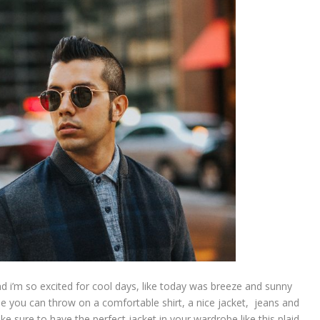
nd i’m so excited for cool days, like today was breeze and sunny
ese you can throw on a comfortable shirt, a nice jacket, jeans and
e sure to have the perfect jacket in your wardrobe like this plaid