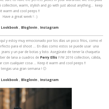
collection, warm, stylish and go with just about anything… keep
it warm and cool peeps !!
Have a great week ! : )
,
Lookbook
,
Bloglovin
,
Instagram
 aquí y estoy muy emocionado por los días un poco fríos, como el
perfecto para el shoot … En días como estos se puede usar una
eans y un par de botas y listo. Asegúrate de tener la chaqueta
ber de lana a cuadros de
Perry Ellis
F/W 2016 collection, cálida,
r con cualquier cosa … Keep it warm and cool peeps !!
 tengas una gran semana ! 🙂
,
Lookbook
,
Bloglovin
,
Instagram