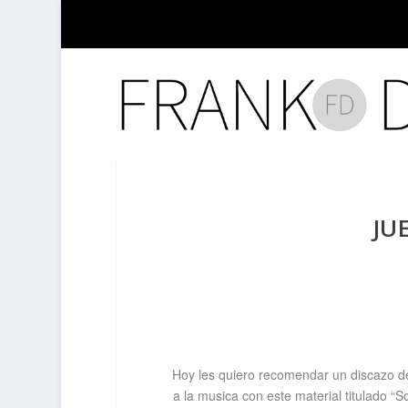
JU
Hoy les quiero recomendar un discazo de
a la musica con este material titulado “