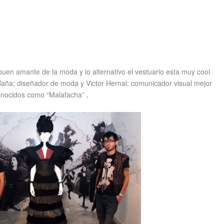
buen amante de la moda y lo alternativo el vestuario esta muy cool
daña; diseñador de moda y Victor Hernal; comunicador visual mejor
onocidos como “Malafacha”
.