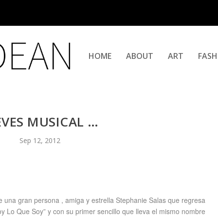
HOME
ABOUT
ART
FASH
EVES MUSICAL …
Sep 12, 2012
 una gran persona , amiga y estrella Stephanie Salas que regresa
Soy Lo Que Soy” y con su primer sencillo que lleva el mismo nombre