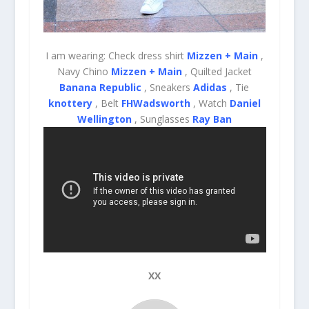
I am wearing: Check dress shirt
Mizzen + Main
,
Navy Chino
Mizzen + Main
, Quilted Jacket
Banana Republic
, Sneakers
Adidas
, Tie
knottery
, Belt
FHWadsworth
, Watch
Daniel
Wellington
, Sunglasses
Ray Ban
XX