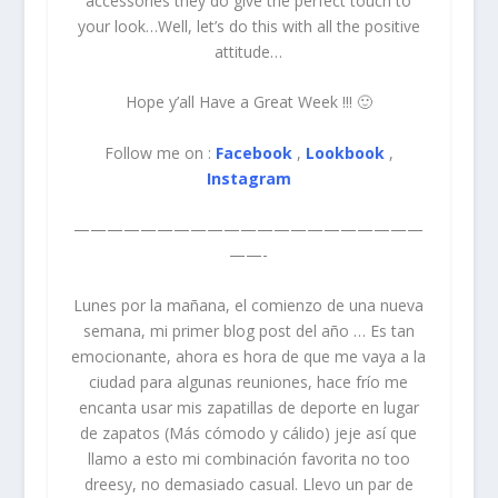
accessories they do give the perfect touch to
your look…Well, let’s do this with all the positive
attitude…
Hope y’all Have a Great Week !!! 🙂
Follow me on :
Facebook
,
Lookbook
,
Instagram
—————————————————————
——-
Lunes por la mañana, el comienzo de una nueva
semana, mi primer blog post del año … Es tan
emocionante, ahora es hora de que me vaya a la
ciudad para algunas reuniones, hace frío me
encanta usar mis zapatillas de deporte en lugar
de zapatos (Más cómodo y cálido) jeje así que
llamo a esto mi combinación favorita no too
dreesy, no demasiado casual. Llevo un par de