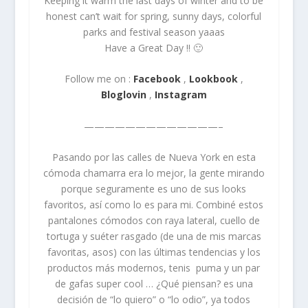
Keeping it warm the last days of winter and to be
honest can’t wait for spring, sunny days, colorful
parks and festival season yaaas
Have a Great Day !! 🙂
Follow me on :
Facebook
,
Lookbook
,
Bloglovin
,
Instagram
—————————————–
Pasando por las calles de Nueva York en esta
cómoda chamarra era lo mejor, la gente mirando
porque seguramente es uno de sus looks
favoritos, así como lo es para mi. Combiné estos
pantalones cómodos con raya lateral, cuello de
tortuga y suéter rasgado (de una de mis marcas
favoritas, asos) con las últimas tendencias y los
productos más modernos, tenis puma y un par
de gafas super cool … ¿Qué piensan? es una
decisión de “lo quiero” o “lo odio”, ya todos