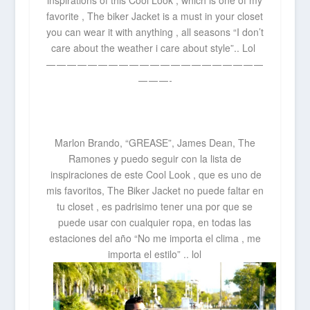
inspirations of this Cool Look , which is one of my
favorite , The biker Jacket is a must in your closet
you can wear it with anything , all seasons “I don’t
care about the weather i care about style”.. Lol
—————————————————————
———-
Marlon Brando, “GREASE”, James Dean, The
Ramones y puedo seguir con la lista de
inspiraciones de este Cool Look , que es uno de
mis favoritos, The Biker Jacket no puede faltar en
tu closet , es padrisimo tener una por que se
puede usar con cualquier ropa, en todas las
estaciones del
año
“No me importa el clima , me
importa el estilo” .. lol