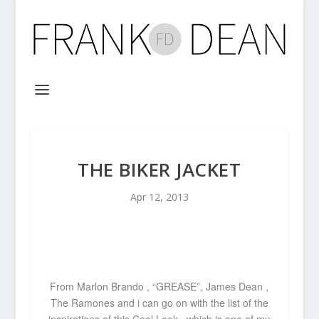
THE BIKER JACKET
Apr 12, 2013
From Marlon Brando
, “GREASE”, James Dean ,
The Ramones and i can go on with the list of the