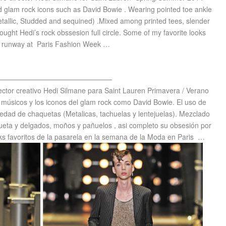
 glam rock icons such as David Bowie . Wearing pointed toe ankle
Metallic, Studded and sequined) .Mixed among printed tees, slender
ought Hedi’s rock obssesion full circle. Some of my favorite looks
e runway at Paris Fashion Week …
————————————————
rector creativo Hedi Silmane para Saint Lauren Primavera / Verano
 músicos y los iconos del glam rock como David Bowie. El uso de
iedad de chaquetas (Metalicas, tachuelas y lentejuelas). Mezclado
queta y delgados, mo
ñ
os y pañuelos , asi completo su obsesi
ó
n por
oks favoritos de la pasarela en la semana de la Moda en Paris …