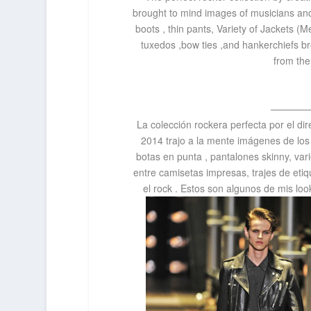
brought to mind images of musicians and
boots , thin pants, Variety of Jackets (
tuxedos ,bow ties ,and hankerchiefs br
from th
————
La colección rockera perfecta por el di
2014 trajo a la mente imágenes de los
botas en punta , pantalones skinny, var
entre camisetas impresas, trajes de eti
el rock . Estos son algunos de mis lo