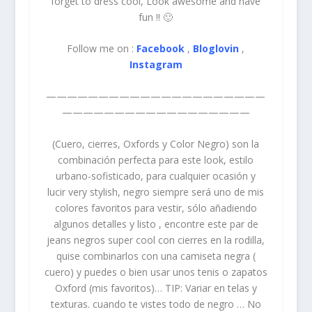
forget to dress cool, Look awesome and have
fun !! 🙂
Follow me on :
Facebook
,
Bloglovin
,
Instagram
—————————————————————
——————————————————
(Cuero, cierres, Oxfords y Color Negro) son la
combinación perfecta para este look, estilo
urbano-sofisticado, para cualquier ocasión y
lucir very stylish, negro siempre será uno de mis
colores favoritos para vestir, sólo añadiendo
algunos detalles y listo , encontre este par de
jeans negros super cool con cierres en la rodilla,
quise combinarlos con una camiseta negra (
cuero) y puedes o bien usar unos tenis o zapatos
Oxford (mis favoritos)… TIP: Variar en telas y
texturas. cuando te vistes todo de negro … No