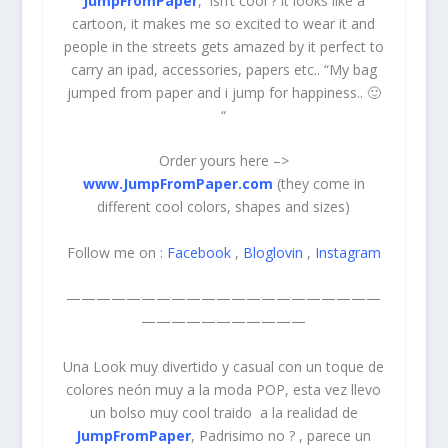
JumpFromPaper
, isn’t cool ? it looks like a
cartoon, it makes me so excited to wear it and
people in the streets gets amazed by it perfect to
carry an ipad, accessories, papers etc.. “My bag
jumped from paper and i jump for happiness.. 🙂
“
Order yours here –>
www.JumpFromPaper.com
(they come in
different cool colors, shapes and sizes)
Follow me on :
Facebook
,
Bloglovin
,
Instagram
—————————————————————
———————————
Una Look muy divertido y casual con un toque de
colores neón muy a la moda POP, esta vez llevo
un bolso muy cool traido a la realidad de
JumpFromPaper
, Padrisimo no ? , parece un