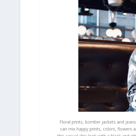
Floral prints, bomber jackets and jean
can mix happy prints, colors, flowers 
this casual chic look with a black and w