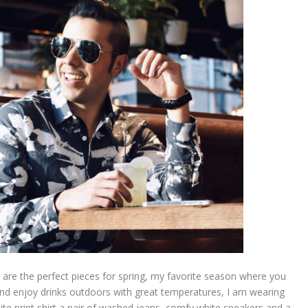
s are the perfect pieces for spring, my favorite season where you
and enjoy drinks outdoors with great temperatures, I am wearing
hite print shirt a pair of washed jeans, comfy white sneakers and a