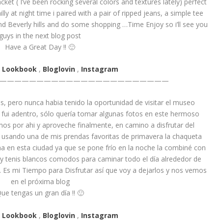
cket ( I’ve been rocking several colors and textures lately) perfect
illy at night time i paired with a pair of ripped jeans, a simple tee
nd Beverly hills and do some shopping …Time Enjoy so i’ll see you
guys in the next blog post
Have a Great Day !! 🙂
,
Lookbook
,
Bloglovin
,
Instagram
———————————————————————
, pero nunca habia tenido la oportunidad de visitar el museo
a fui adentro, sólo quería tomar algunas fotos en este hermoso
s por ahi y aproveche finalmente, en camino a disfrutar del
 usando una de mis prendas favoritas de primavera la chaqueta
ima en esta ciudad ya que se pone frío en la noche la combiné con
 y tenis blancos comodos para caminar todo el día alrededor de
… Es mi Tiempo para Disfrutar así que voy a dejarlos y nos vemos
en el próxima blog
ue tengas un gran día !! 🙂
,
Lookbook
,
Bloglovin
,
Instagram