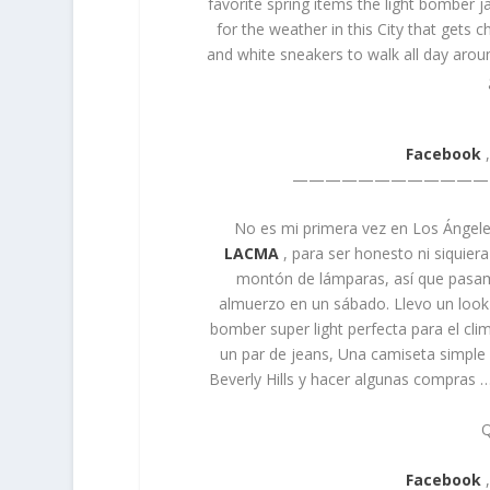
favorite spring items the light bomber ja
for the weather in this City that gets ch
and white sneakers to walk all day arou
Facebook
————————————
No es mi primera vez en Los Ángeles
LACMA
, para ser honesto ni siquier
montón de lámparas, así que pasamo
almuerzo en un sábado. Llevo un look
bomber super light perfecta para el cl
un par de jeans, Una camiseta simple
Beverly Hills y hacer algunas compras 
Q
Facebook